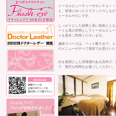
トータルビューティーサロンＰａｒｉ
と、皆様にゆったりリラックスしなが
トータルサロンです。
しっかりとした効果と高い技術ととも
ートな美の空間としてトータルビュー
ｓを是非ご利用くださいませ。
施術スペースは、ベット数５台で、エ
のメニューがすべて個室でお受けいた
白を基調とした清潔感のある店内で、
て、贅沢な時間をお過ごしください。