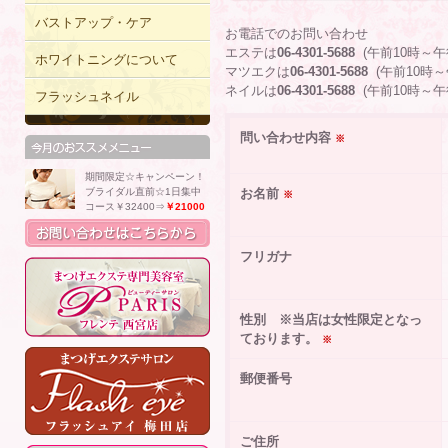
バストアップ・ケア
お電話でのお問い合わせ
エステは
06-4301-5688
(午前10時～
ホワイトニングについて
マツエクは
06-4301-5688
(午前10時
ネイルは
06-4301-5688
(午前10時
フラッシュネイル
問い合わせ内容
※
期間限定☆キャンペーン！
ブライダル直前☆1日集中
お名前
※
コース￥32400⇒
￥21000
フリガナ
性別 ※当店は女性限定となっ
ております。
※
郵便番号
ご住所