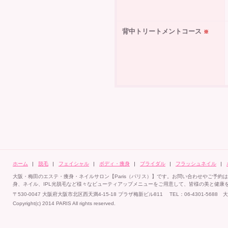
背中トリートメントコース
※
ホーム
脱毛
フェイシャル
ボディ・痩身
ブライダル
フラッシュネイル
大阪・梅田のエステ・痩身・ネイルサロン【Paris（パリス）】です。お問い合わせやご予約
身、ネイル、IPL光脱毛など様々なビューティアップメニューをご用意して、皆様の美と健康
〒530-0047 大阪府大阪市北区西天満4-15-18 プラザ梅新ビル811 TEL：06-4301-5
Copyright(c) 2014 PARIS All rights reserved.