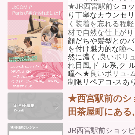
★JR西宮駅前
ショッ
り丁寧なカウンセリ
く装着を忘れる程軽
材で自然な仕上がり
顔だちや髪型とのバ
を付け魅力的な瞳へ
然に濃く,
良いボリュ
れ目風,ド-ル系,ク
瞳へ★
良いボリュ-
制限リペアコ-スあ
★西宮駅前のシ
田茶屋町にある
JR西宮駅前ショッ