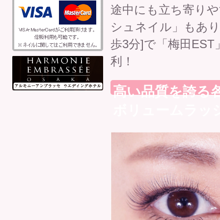
途中にも立ち寄りや
シュネイル」もありま
歩3分]で「梅田E
利！
高い品質を誇る
ボリュームラッ