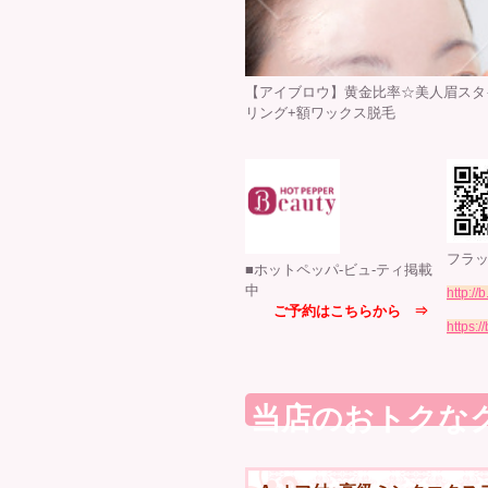
【アイブロウ】黄金比率☆美人眉スタ
リング+額ワックス脱毛
フラ
■ホットペッパ-ビュ-ティ掲載
中
http://
ご予約はこちらから ⇒
https:
当店のおトクな