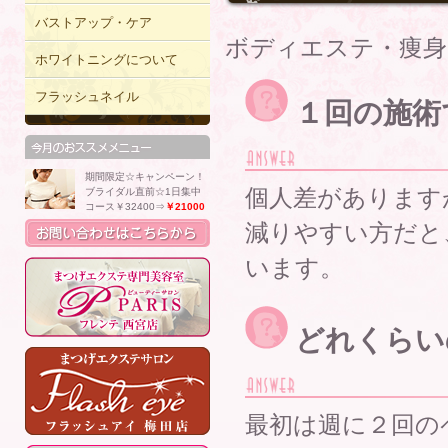
バストアップ・ケア
ボディエステ・痩身
ホワイトニングについて
フラッシュネイル
１回の施術
期間限定☆キャンペーン！
個人差があります
ブライダル直前☆1日集中
コース￥32400⇒
￥21000
減りやすい方だと
います。
どれくらい
最初は週に２回の