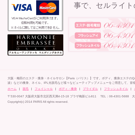
事で、セルライト
大阪・梅田のエステ・痩身・ネイルサロン【Paris（パリス）】です。ボディ、痩身エステの
波）などの痩身、ネイル、IPL光脱毛など様々なビューティアップメニューをご用意して、皆
ホーム
脱毛
フェイシャル
ボディ・痩身
ブライダル
フラッシュネイル
〒530-0047 大阪府大阪市北区西天満4-15-18 プラザ梅新ビル811 TEL：06-4301-5
Copyright(c) 2014 PARIS All rights reserved.