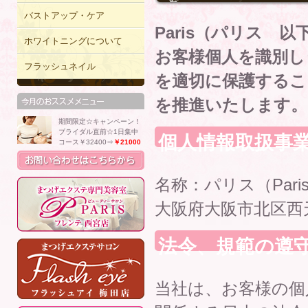
バストアップ・ケア
Paris（パリス
ホワイトニングについて
お客様個人を識別し
フラッシュネイル
を適切に保護するこ
を推進いたします。
期間限定☆キャンペーン！
ブライダル直前☆1日集中
個人情報取扱事
コース￥32400⇒
￥21000
名称：パリス（Pari
大阪府大阪市北区西天満
法令、規範の遵
当社は、お客様の個