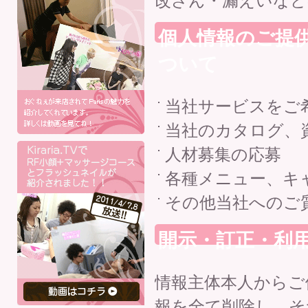
改ざん・漏えいなど
個人情報のご提
ついて
当社サービスをご
当社のカタログ、
人材募集の応募
各種メニュー、キ
その他当社へのご
開示・訂正・利
情報主体本人からご
報を全て削除し、そ