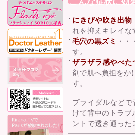
こんな症状に効
にきびや吹き出物
れを抑えキレイな
毛穴の黒ズミ
・・
す。
ザラザラ感やべた
剤で肌へ負担をか
す。
ブライダルなどで
けて背中のトラブル
ントで透き通った