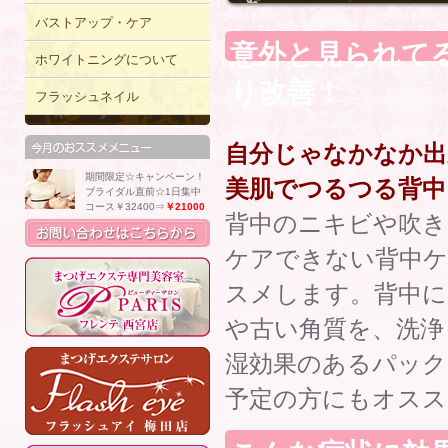
バストアップ・ケア
意外と見られて
ホワイトニングについて
り改善！
フラッシュネイル
自分じゃなかなか出
期間限定☆キャンペーン！
美肌でつるつる背中
ブライダル直前☆1日集中
コース￥32400⇒
￥21000
背中のニキビや吹き
ケアできない背中ケ
スメします。背中に
や古い角質を、洗浄
湿効果のあるパッ
予定の方にもオスス