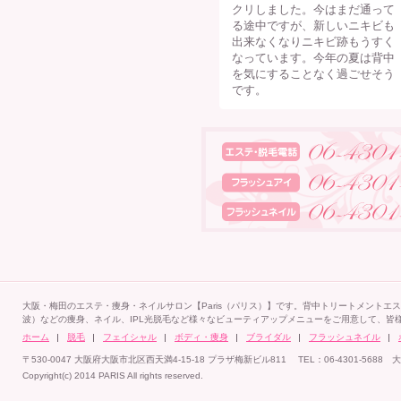
クリしました。今はまだ通って
る途中ですが、新しいニキビも
出来なくなりニキビ跡もうすく
なっています。今年の夏は背中
を気にすることなく過ごせそう
です。
大阪・梅田のエステ・痩身・ネイルサロン【Paris（パリス）】です。背中トリートメントエ
波）などの痩身、ネイル、IPL光脱毛など様々なビューティアップメニューをご用意して、皆
ホーム
脱毛
フェイシャル
ボディ・痩身
ブライダル
フラッシュネイル
〒530-0047 大阪府大阪市北区西天満4-15-18 プラザ梅新ビル811 TEL：06-4301-5
Copyright(c) 2014 PARIS All rights reserved.